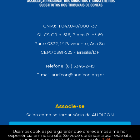
CNPJ: 11.047.849/0001-37
SHCS CR n. 516, Bloco B, n° 69
Parte 0372, 1° Pavimento, Asa Sul
CEP:70381-525 - Brasília/DF
Telefone: (61) 3346-2419
E-mail: audicon@audicon.org.br
Associe-se
Saiba como se tornar sócio da AUDICON
CLIQUE AQUI
Usamos cookies para garantir que oferecemos a melhor
experiência em nosso site. Se você continuar a usar este site,
assumiremos que está satisfeito com ele.
Política de