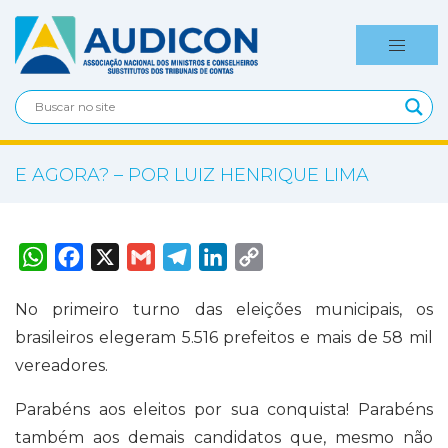
E AGORA? – POR LUIZ HENRIQUE LIMA
W
F
X
G
T
L
C
h
a
m
e
i
o
a
c
a
l
n
p
t
e
i
e
k
y
No primeiro turno das eleições municipais, os
s
b
l
g
e
L
A
o
r
d
i
brasileiros elegeram 5.516 prefeitos e mais de 58 mil
p
o
a
I
n
p
k
m
n
k
vereadores.
Parabéns aos eleitos por sua conquista! Parabéns
também aos demais candidatos que, mesmo não