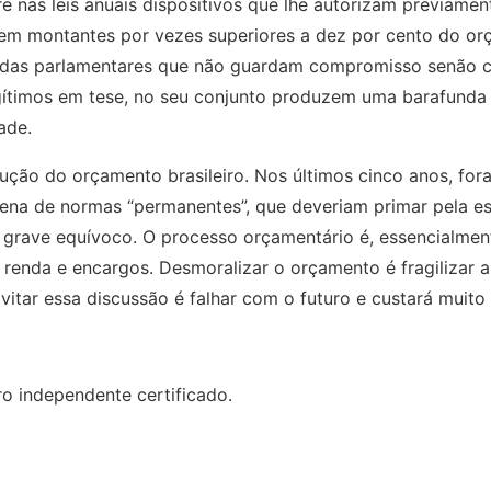
e nas leis anuais dispositivos que lhe autorizam previame
em montantes por vezes superiores a dez por cento do or
endas parlamentares que não guardam compromisso senão
gítimos em tese, no seu conjunto produzem uma barafunda d
ade.
ção do orçamento brasileiro. Nos últimos cinco anos, f
tena de normas “permanentes”, que deveriam primar pela es
 grave equívoco. O processo orçamentário é, essencialmen
e renda e encargos. Desmoralizar o orçamento é fragilizar 
Evitar essa discussão é falhar com o futuro e custará muito 
ro independente certificado.