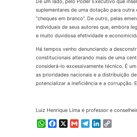
De um lado, pelo Poder Executivo que inser
suplementares de uma dotação para outra 
“cheques em branco”. De outro, pelas em
individuais de seus autores que, embora le
e muito duvidosa efetividade e economicid
Há tempos venho denunciando a desconstru
constitucionais alterando mais de uma cen
considerá-lo excessivamente técnico. É um
as prioridades nacionais e a distribuição d
potencializar a ineficiência e a corrupção. 
Luiz Henrique Lima é professor e conselhei
WhatsApp
Facebook
X
Gmail
Telegram
LinkedIn
Copy
Link