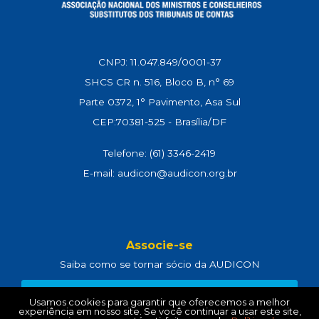
CNPJ: 11.047.849/0001-37
SHCS CR n. 516, Bloco B, n° 69
Parte 0372, 1° Pavimento, Asa Sul
CEP:70381-525 - Brasília/DF
Telefone: (61) 3346-2419
E-mail: audicon@audicon.org.br
Associe-se
Saiba como se tornar sócio da AUDICON
CLIQUE AQUI
Usamos cookies para garantir que oferecemos a melhor
experiência em nosso site. Se você continuar a usar este site,