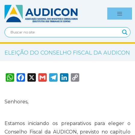
ELEIÇÃO DO CONSELHO FISCAL DA AUDICON
W
F
X
G
T
L
C
h
a
m
e
i
o
a
c
a
l
n
p
t
e
i
e
k
y
s
b
l
g
e
L
A
o
r
d
i
Senhores,
p
o
a
I
n
p
k
m
n
k
Estamos iniciando os preparativos para eleger o
Conselho Fiscal da AUDICON, previsto no capítulo