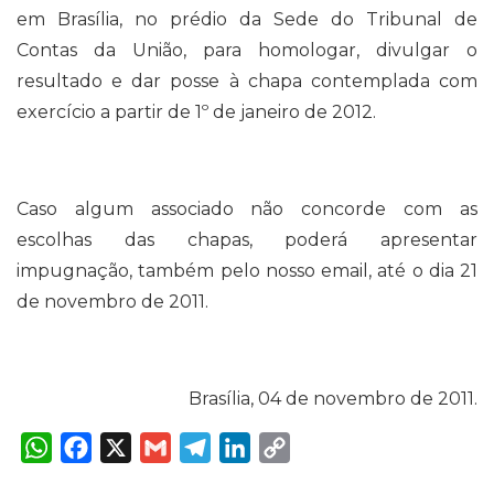
em Brasília, no prédio da Sede do Tribunal de
Contas da União, para homologar, divulgar o
resultado e dar posse à chapa contemplada com
exercício a partir de 1º de janeiro de 2012.
Caso algum associado não concorde com as
escolhas das chapas, poderá apresentar
impugnação, também pelo nosso email, até o dia 21
de novembro de 2011.
Brasília, 04 de novembro de 2011.
W
F
X
G
T
L
C
h
a
m
e
i
o
a
c
a
l
n
p
t
e
i
e
k
y