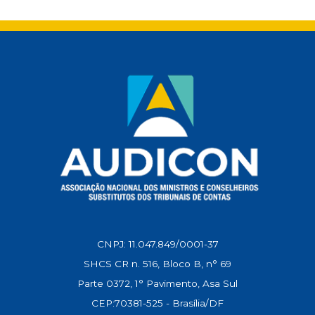
s
b
l
g
e
L
A
o
r
d
i
p
o
a
I
n
p
k
m
n
k
CNPJ: 11.047.849/0001-37
SHCS CR n. 516, Bloco B, n° 69
Parte 0372, 1° Pavimento, Asa Sul
CEP:70381-525 - Brasília/DF