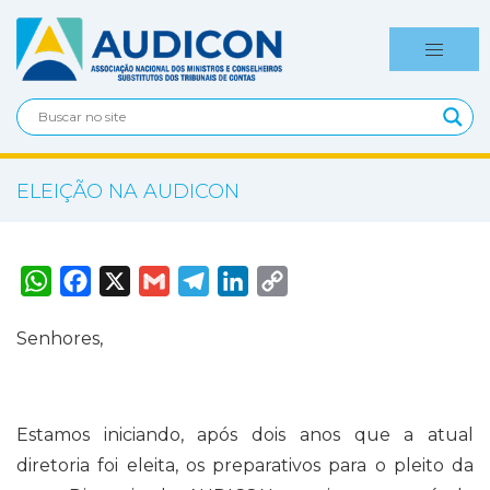
ELEIÇÃO NA AUDICON
W
F
X
G
T
L
C
h
a
m
e
i
o
a
c
a
l
n
p
t
e
i
e
k
y
Senhores,
s
b
l
g
e
L
A
o
r
d
i
p
o
a
I
n
p
k
m
n
k
Estamos iniciando, após dois anos que a atual
diretoria foi eleita, os preparativos para o pleito da