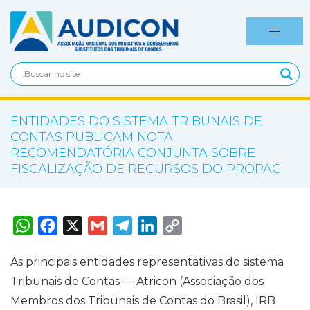
ENTIDADES DO SISTEMA TRIBUNAIS DE
CONTAS PUBLICAM NOTA
RECOMENDATÓRIA CONJUNTA SOBRE
FISCALIZAÇÃO DE RECURSOS DO PROPAG
W
F
X
G
T
L
C
h
a
m
e
i
o
a
c
a
l
n
p
t
e
i
e
k
y
As principais entidades representativas do sistema
s
b
l
g
e
L
A
o
r
d
i
Tribunais de Contas — Atricon (Associação dos
p
o
a
I
n
p
k
m
n
k
Membros dos Tribunais de Contas do Brasil), IRB