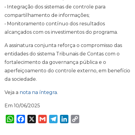
• Integração dos sistemas de controle para
compartilhamento de informações;
• Monitoramento contínuo dos resultados
alcançados com os investimentos do programa.
A assinatura conjunta reforça o compromisso das
entidades do sistema Tribunais de Contas com o
fortalecimento da governança pública e o
aperfeiçoamento do controle externo, em benefício
da sociedade.
Veja a
nota na íntegra
.
Em 10/06/2025
W
F
X
G
T
L
C
h
a
m
e
i
o
a
c
a
l
n
p
t
e
i
e
k
y