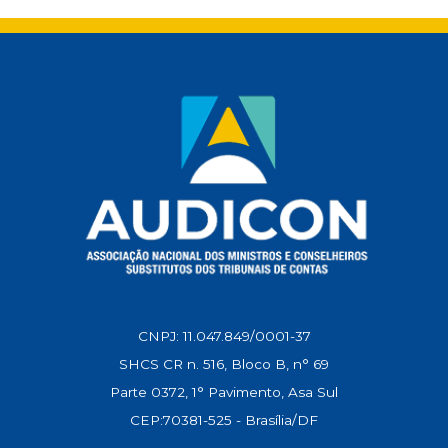
s
b
l
g
e
L
A
o
r
d
i
p
o
a
I
n
p
k
m
n
k
CNPJ: 11.047.849/0001-37
SHCS CR n. 516, Bloco B, n° 69
Parte 0372, 1° Pavimento, Asa Sul
CEP:70381-525 - Brasília/DF