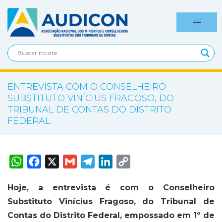
ENTREVISTA COM O CONSELHEIRO
SUBSTITUTO VINÍCIUS FRAGOSO, DO
TRIBUNAL DE CONTAS DO DISTRITO
FEDERAL.
W
F
X
G
T
L
C
h
a
m
e
i
o
a
c
a
l
n
p
t
e
i
e
k
y
Hoje, a entrevista é com o Conselheiro
s
b
l
g
e
L
A
o
r
d
i
Substituto Vinícius Fragoso, do Tribunal de
p
o
a
I
n
p
k
m
n
k
Contas do Distrito Federal, empossado em 1º de