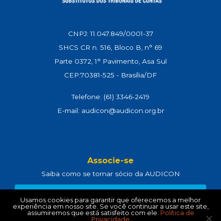
CNPJ: 11.047.849/0001-37
SHCS CR n. 516, Bloco B, n° 69
Parte 0372, 1° Pavimento, Asa Sul
CEP:70381-525 - Brasília/DF
Telefone: (61) 3346-2419
E-mail: audicon@audicon.org.br
Associe-se
Saiba como se tornar sócio da AUDICON
CLIQUE AQUI
Usamos cookies para garantir que oferecemos a melhor
experiência em nosso site. Se você continuar a usar este site,
assumiremos que está satisfeito com ele.
Política de
Privacidade
Política de Privacidade
e
Termos de Uso