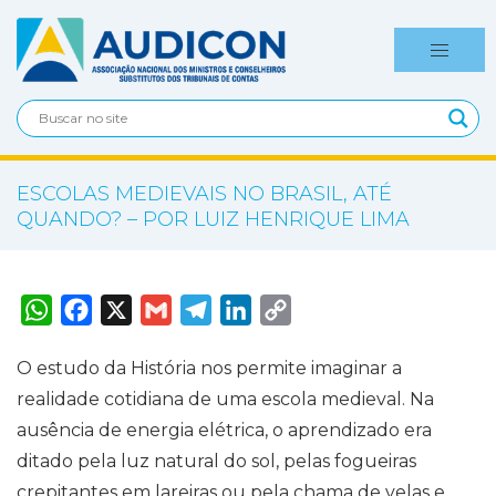
ESCOLAS MEDIEVAIS NO BRASIL, ATÉ
QUANDO? – POR LUIZ HENRIQUE LIMA
W
F
X
G
T
L
C
h
a
m
e
i
o
a
c
a
l
n
p
t
e
i
e
k
y
O estudo da História nos permite imaginar a
s
b
l
g
e
L
A
o
r
d
i
realidade cotidiana de uma escola medieval. Na
p
o
a
I
n
p
k
m
n
k
ausência de energia elétrica, o aprendizado era
ditado pela luz natural do sol, pelas fogueiras
crepitantes em lareiras ou pela chama de velas e