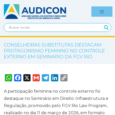
CONSELHEIRAS SUBSTITUTAS DESTACAM
PROTAGONISMO FEMININO NO CONTROLE
EXTERNO EM SEMINÁRIO DA FGV RIO
W
F
X
G
T
L
C
h
a
m
e
i
o
a
c
a
l
n
p
t
e
i
e
k
y
A participação feminina no controle externo foi
s
b
l
g
e
L
A
o
r
d
i
destaque no Seminário em Direito: Infraestrutura e
p
o
a
I
n
p
k
m
n
k
Regulação, promovido pelo FGV Rio Law Program,
realizado no dia 11 de março de 2026, em formato