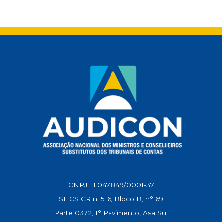
a
c
a
l
n
p
t
e
i
e
k
y
s
b
l
g
e
L
A
o
r
d
i
p
o
a
I
n
p
k
m
n
k
CNPJ: 11.047.849/0001-37
SHCS CR n. 516, Bloco B, n° 69
Parte 0372, 1° Pavimento, Asa Sul