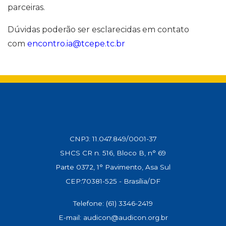
parceiras.
Dúvidas poderão ser esclarecidas em contato
com
encontro.ia@tcepe.tc.br
CNPJ: 11.047.849/0001-37
SHCS CR n. 516, Bloco B, n° 69
Parte 0372, 1° Pavimento, Asa Sul
CEP:70381-525 - Brasília/DF
Telefone: (61) 3346-2419
E-mail: audicon@audicon.org.br