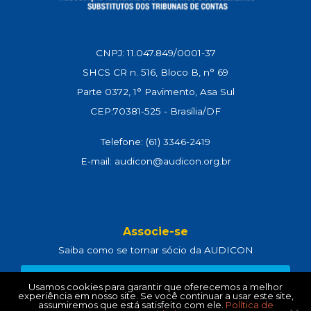
CNPJ: 11.047.849/0001-37
SHCS CR n. 516, Bloco B, n° 69
Parte 0372, 1° Pavimento, Asa Sul
CEP:70381-525 - Brasília/DF
Telefone: (61) 3346-2419
E-mail: audicon@audicon.org.br
Associe-se
Saiba como se tornar sócio da AUDICON
CLIQUE AQUI
Usamos cookies para garantir que oferecemos a melhor
experiência em nosso site. Se você continuar a usar este site,
assumiremos que está satisfeito com ele.
Política de