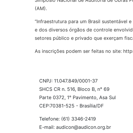
Simpósio Nacional de Auditoria de Obras 
(AM).
“Infraestrutura para um Brasil sustentável 
e dos diversos órgãos de controle envolvi
setores público e privado que exerçam fis
As inscrições podem ser feitas no site: htt
CNPJ: 11.047.849/0001-37
SHCS CR n. 516, Bloco B, n° 69
Parte 0372, 1° Pavimento, Asa Sul
CEP:70381-525 - Brasília/DF
Telefone: (61) 3346-2419
E-mail: audicon@audicon.org.br