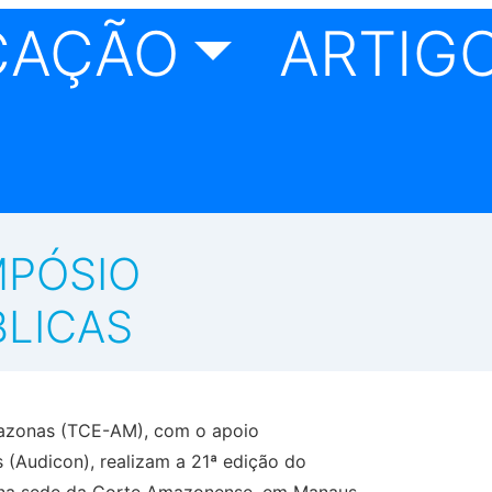
CAÇÃO
ARTIGO
MPÓSIO
BLICAS
Amazonas (TCE-AM), com o apoio
s (Audicon), realizam a 21ª edição do