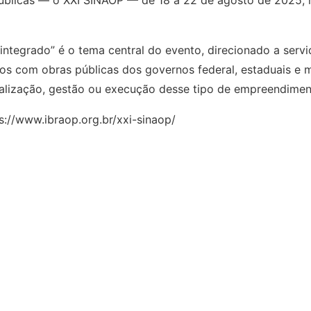
Públicas — o XXI SINAOP — de 18 a 22 de agosto de 2025
e integrado” é o tema central do evento, direcionado a serv
dos com obras públicas dos governos federal, estaduais e 
calização, gestão ou execução desse tipo de empreendimen
ps://www.ibraop.org.br/xxi-sinaop/