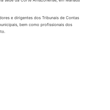
, na sede da Corte Amazonense, em Manaus
idores e dirigentes dos Tribunais de Contas
municipais, bem como profissionais dos
to.