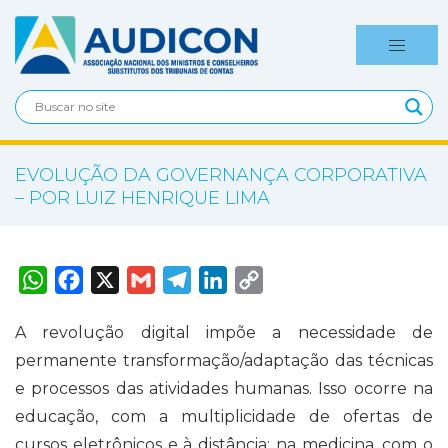
EVOLUÇÃO DA GOVERNANÇA CORPORATIVA
– POR LUIZ HENRIQUE LIMA
W
F
X
G
T
L
C
h
a
m
e
i
o
a
c
a
l
n
p
t
e
i
e
k
y
A revolução digital impõe a necessidade de
s
b
l
g
e
L
A
o
r
d
i
permanente transformação/adaptação das técnicas
p
o
a
I
n
p
k
m
n
k
e processos das atividades humanas. Isso ocorre na
educação, com a multiplicidade de ofertas de
cursos eletrônicos e à distância; na medicina, com o