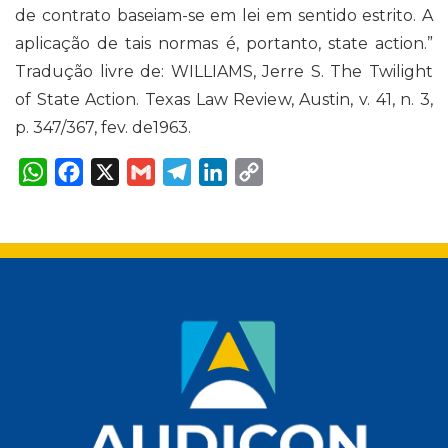
de contrato baseiam-se em lei em sentido estrito. A
aplicação de tais normas é, portanto, state action.”
Tradução livre de: WILLIAMS, Jerre S. The Twilight
of State Action. Texas Law Review, Austin, v. 41, n. 3,
p. 347/367, fev. de1963.
W
F
X
G
T
L
C
h
a
m
e
i
o
a
c
a
l
n
p
t
e
i
e
k
y
s
b
l
g
e
L
A
o
r
d
i
p
o
a
I
n
p
k
m
n
k