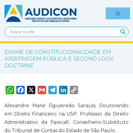
EXAME DE CONSTITUCIONALIDADE EM
ARBITRAGEM PÚBLICA E SECOND LOOK
DOCTRINE
W
F
X
G
T
L
C
h
a
m
e
i
o
a
c
a
l
n
p
t
e
i
e
k
y
Alexandre Manir Figueiredo Sarquis. Doutorando
s
b
l
g
e
L
A
o
r
d
i
em Direito Financeiro na USP. Professor de Direito
p
o
a
I
n
p
k
m
n
k
Administrativo da Fipecafi. Conselheiro-Substituto
do Tribunal de Contas do Estado de São Paulo.