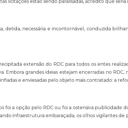
s licitações estão sendo paralisadas, acredito que seria 
, detida, necessária e incontornável, conduzida bril
recipitada extensão do RDC para todos os entes realiz
a. Embora grandes ideias estejam encerradas no RDC, n
 infladas e enviesadas pelo objeto mais contratado: a ref
 foi a opção pelo RDC ou foi a ostensiva publicidade 
lizando infraestrutura embaraçada, os olhos vigilantes d