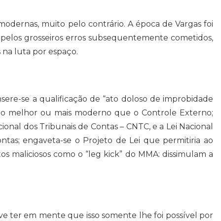
 modernas, muito pelo contrário. A época de Vargas foi
s pelos grosseiros erros subsequentemente cometidos,
 na luta por espaço.
nsere-se a qualificação de “ato doloso de improbidade
como melhor ou mais moderno que o Controle Externo;
onal dos Tribunais de Contas – CNTC, e a Lei Nacional
tas; engaveta-se o Projeto de Lei que permitiria ao
ltos maliciosos como o “leg kick” do MMA: dissimulam a
e ter em mente que isso somente lhe foi possível por