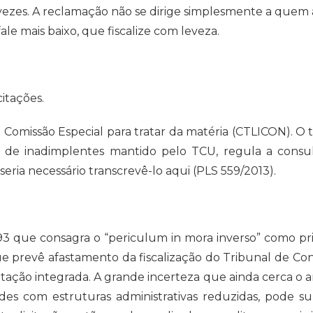
vezes. A reclamação não se dirige simplesmente a quem ad
le mais baixo, que fiscalize com leveza.
citações.
Comissão Especial para tratar da matéria (CTLICON). O te
nal de inadimplentes mantido pelo TCU, regula a consu
seria necessário transcrevê-lo aqui (PLS 559/2013).
 que consagra o “periculum in mora inverso” como princ
e prevê afastamento da fiscalização do Tribunal de Co
ação integrada. A grande incerteza que ainda cerca o 
des com estruturas administrativas reduzidas, pode su