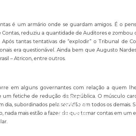
 Contas é um armário onde se guardam amigos. É o pe
ARTIGOS E VÍDEOS
e Contas, reduziu a quantidade de Auditores e zombou de
. Após tantas tentativas de “explodir” o Tribunal de 
ionais era questionável. Ainda bem que Augusto Nardes 
il – Atricon, entre outros.
CAMPANHAS
 ocorre em alguns governantes com relação a quem l
uase um fetiche de redução da República. O músculo car
LIVROS
um dia, subordinados pela servidão em todos os demais. S
CONTATOS
ão, nada mais estão a fazer do que tomar contas em um
ASSOCIE-SE
lar.