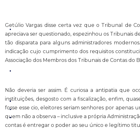
A
o
r
d
i
p
o
a
I
n
p
k
m
n
k
Getúlio Vargas disse certa vez que o Tribunal de
apreciava ser questionado, espezinhou os Tribunais d
tão disparata para alguns administradores modernos
indicação cujo cumprimento dos requisitos constituc
Associação dos Membros dos Tribunais de Contas do Bras
Não deveria ser assim. É curiosa a antipatia que
instituições, desgosto com a fiscalização, enfim, q
fosse esse cio, eleitores seriam senhores por apenas 
quem não a observa – inclusive a própria Administraç
contas é entregar o poder ao seu único e legítimo titu