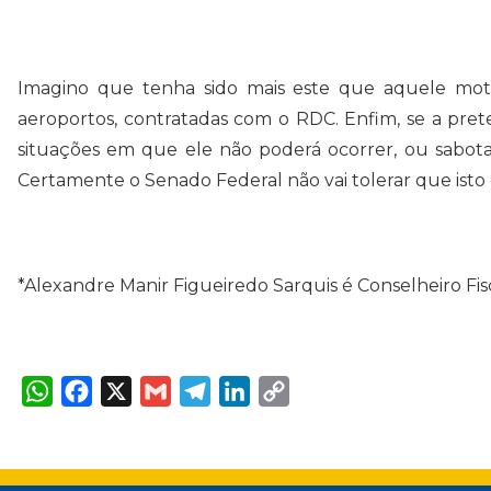
Imagino que tenha sido mais este que aquele motiv
aeroportos, contratadas com o RDC. Enfim, se a pret
situações em que ele não poderá ocorrer, ou sabot
Certamente o Senado Federal não vai tolerar que isto 
*Alexandre Manir Figueiredo Sarquis é Conselheiro Fis
W
F
X
G
T
L
C
h
a
m
e
i
o
a
c
a
l
n
p
t
e
i
e
k
y
s
b
l
g
e
L
A
o
r
d
i
p
o
a
I
n