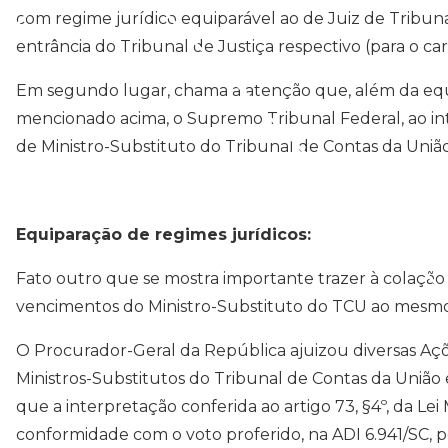
com regime jurídico equiparável ao de Juiz de Tribunal
entrância do Tribunal de Justiça respectivo (para o car
Em segundo lugar, chama a atenção que, além da equ
mencionado acima, o Supremo Tribunal Federal, ao inte
de Ministro-Substituto do Tribunal de Contas da União
Equiparação de regimes jurídicos:
Fato outro que se mostra importante trazer à colaçã
vencimentos do Ministro-Substituto do TCU ao mesmo
O Procurador-Geral da República ajuizou diversas Açõ
Ministros-Substitutos do Tribunal de Contas da União
que a interpretação conferida ao artigo 73, §4º, da L
conformidade com o voto proferido, na ADI 6.941/SC, p