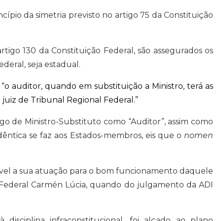
ípio da simetria previsto no artigo 75 da Constituição
tigo 130 da Constituição Federal, são assegurados os
deral, seja estadual.
: “o auditor, quando em substituição a Ministro, terá as
juiz de Tribunal Regional Federal.”
argo de Ministro-Substituto como “Auditor”, assim como
dêntica se faz aos Estados-membros, eis que o
nomen
sável a sua atuação para o bom funcionamento daquele
al Federal Carmén Lúcia, quando do julgamento da ADI
disciplina infraconstitucional, foi alçado ao plano