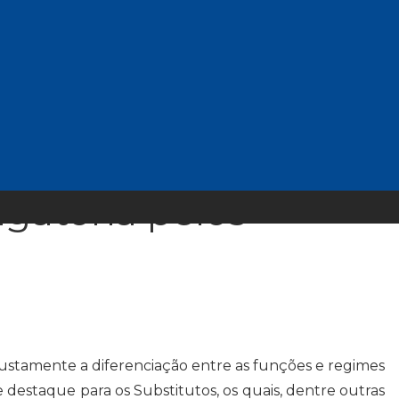
 prerrogativas,
e Ministro-
 e o de
gatória pelos
justamente a diferenciação entre as funções e regimes
destaque para os Substitutos, os quais, dentre outras