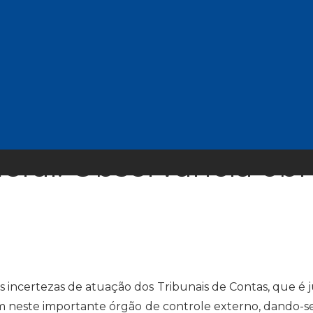
ncimentos, vantagens,
entos entre o cargo d
al de Contas da União
al. Observância obri
s incertezas de atuação dos Tribunais de Contas, que é 
 neste importante órgão de controle externo, dando-se 