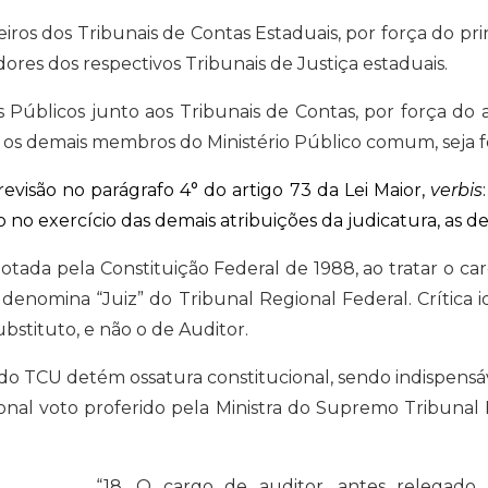
os dos Tribunais de Contas Estaduais, por força do princ
es dos respectivos Tribunais de Justiça estaduais.
úblicos junto aos Tribunais de Contas, por força do ar
os demais membros do Ministério Público comum, seja fe
evisão no parágrafo 4° do artigo 73 da Lei Maior,
verbis
o exercício das demais atribuições da judicatura, as de 
otada pela Constituição Federal de 1988, ao tratar o c
enomina “Juiz” do Tribunal Regional Federal. Crítica i
stituto, e não o de Auditor.
o do TCU detém ossatura constitucional, sendo indispen
pcional voto proferido pela Ministra do Supremo Tribun
“18. O cargo de auditor, antes relegado à 