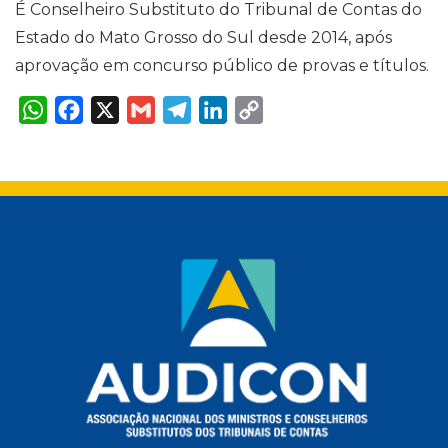
É Conselheiro Substituto do Tribunal de Contas do
Estado do Mato Grosso do Sul desde 2014, após
aprovação em concurso público de provas e títulos.
W
F
X
G
T
L
C
h
a
m
e
i
o
a
c
a
l
n
p
t
e
i
e
k
y
s
b
l
g
e
L
A
o
r
d
i
p
o
a
I
n
p
k
m
n
k