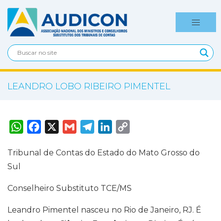
LEANDRO LOBO RIBEIRO PIMENTEL
W
F
X
G
T
L
C
h
a
m
e
i
o
a
c
a
l
n
p
t
e
i
e
k
y
Tribunal de Contas do Estado do Mato Grosso do
s
b
l
g
e
L
A
o
r
d
i
Sul
p
o
a
I
n
p
k
m
n
k
Conselheiro Substituto TCE/MS
Leandro Pimentel nasceu no Rio de Janeiro, RJ. É