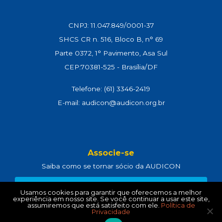
CNPJ: 11.047.849/0001-37
SHCS CR n. 516, Bloco B, n° 69
Parte 0372, 1° Pavimento, Asa Sul
CEP:70381-525 - Brasília/DF
Telefone: (61) 3346-2419
E-mail: audicon@audicon.org.br
Associe-se
Saiba como se tornar sócio da AUDICON
CLIQUE AQUI
Usamos cookies para garantir que oferecemos a melhor
experiência em nosso site. Se você continuar a usar este site,
assumiremos que está satisfeito com ele.
Política de
Privacidade
Política de Privacidade
e
Termos de Uso