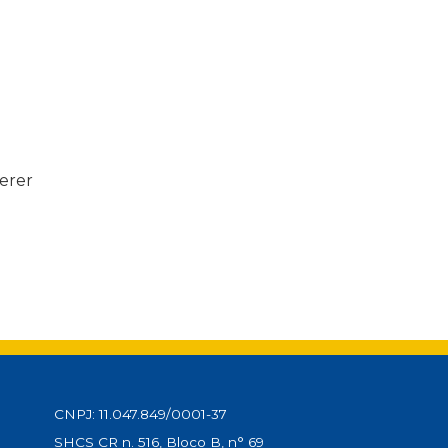
erer
CNPJ: 11.047.849/0001-37
SHCS CR n. 516, Bloco B, n° 69