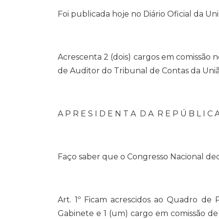
Foi publicada hoje no Diário Oficial da Un
Acrescenta 2 (dois) cargos em comissão 
de Auditor do Tribunal de Contas da Uniã
A P R E S I D E N T A D A R E P Ú B L I C 
Faço saber que o Congresso Nacional decr
Art. 1º Ficam acrescidos ao Quadro de 
Gabinete e 1 (um) cargo em comissão de A