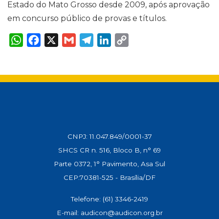
Estado do Mato Grosso desde 2009, após aprovação
em concurso público de provas e títulos.
W
F
X
G
T
L
C
h
a
m
e
i
o
a
c
a
l
n
p
t
e
i
e
k
y
s
b
l
g
e
L
A
o
r
d
i
p
o
a
I
n
p
k
m
n
k
CNPJ: 11.047.849/0001-37
SHCS CR n. 516, Bloco B, n° 69
Parte 0372, 1° Pavimento, Asa Sul
CEP:70381-525 - Brasília/DF
Telefone: (61) 3346-2419
E-mail: audicon@audicon.org.br