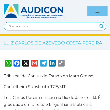
LUIZ CARLOS DE AZEVEDO COSTA PEREIRA
W
F
X
G
T
L
C
h
a
m
e
i
o
a
c
a
l
n
p
t
e
i
e
k
y
Tribunal de Contas do Estado do Mato Grosso
s
b
l
g
e
L
A
o
r
d
i
p
o
a
I
n
Conselheiro Substituto TCE/MT
p
k
m
n
k
Luiz Carlos Pereira nasceu no Rio de Janeiro, RJ. É
graduado em Direito e Engenharia Elétrica. É