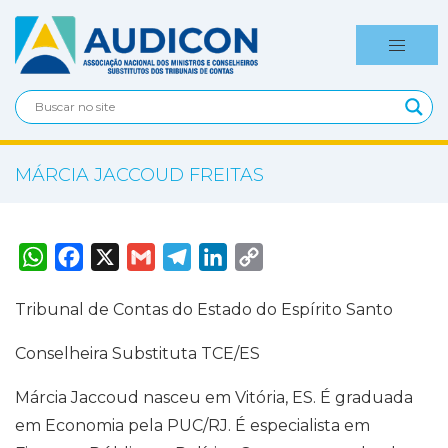
MÁRCIA JACCOUD FREITAS
W
F
X
G
T
L
C
h
a
m
e
i
o
a
c
a
l
n
p
t
e
i
e
k
y
Tribunal de Contas do Estado do Espírito Santo
s
b
l
g
e
L
A
o
r
d
i
p
o
a
I
n
Conselheira Substituta TCE/ES
p
k
m
n
k
Márcia Jaccoud nasceu em Vitória, ES. É graduada
em Economia pela PUC/RJ. É especialista em