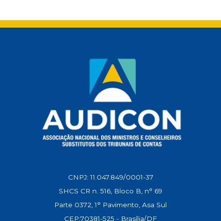
t
e
i
e
k
y
s
b
l
g
e
L
A
o
r
d
i
p
o
a
I
n
p
k
m
n
k
CNPJ: 11.047.849/0001-37
SHCS CR n. 516, Bloco B, n° 69
Parte 0372, 1° Pavimento, Asa Sul
CEP:70381-525 - Brasília/DF