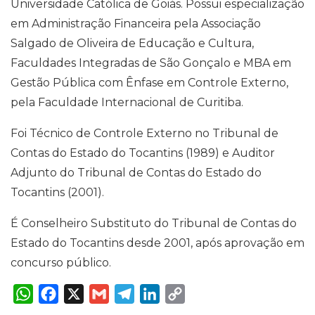
Universidade Católica de Goiás. Possui especialização
em Administração Financeira pela Associação
Salgado de Oliveira de Educação e Cultura,
Faculdades Integradas de São Gonçalo e MBA em
Gestão Pública com Ênfase em Controle Externo,
pela Faculdade Internacional de Curitiba.
Foi Técnico de Controle Externo no Tribunal de
Contas do Estado do Tocantins (1989) e Auditor
Adjunto do Tribunal de Contas do Estado do
Tocantins (2001).
É Conselheiro Substituto do Tribunal de Contas do
Estado do Tocantins desde 2001, após aprovação em
concurso público.
W
F
X
G
T
L
C
h
a
m
e
i
o
a
c
a
l
n
p