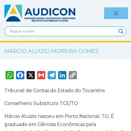
MÁRCIO ALUIZIO MOREIRA GOMES
W
F
X
G
T
L
C
h
a
m
e
i
o
a
c
a
l
n
p
t
e
i
e
k
y
Tribunal de Contas do Estado do Tocantins
s
b
l
g
e
L
A
o
r
d
i
p
o
a
I
n
Conselheiro Substituto TCE/TO
p
k
m
n
k
Márcio Aluizio nasceu em Porto Nacional, TO. É
graduado em Ciências Econômicas pela