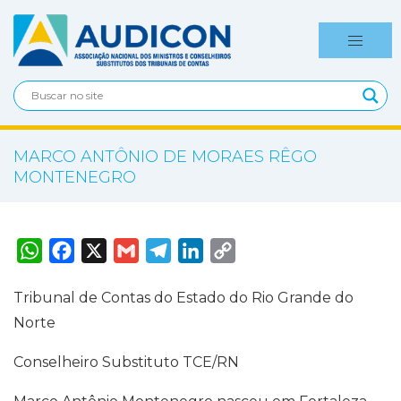
MARCO ANTÔNIO DE MORAES RÊGO
MONTENEGRO
W
F
X
G
T
L
C
h
a
m
e
i
o
a
c
a
l
n
p
t
e
i
e
k
y
Tribunal de Contas do Estado do Rio Grande do
s
b
l
g
e
L
A
o
r
d
i
Norte
p
o
a
I
n
p
k
m
n
k
Conselheiro Substituto TCE/RN