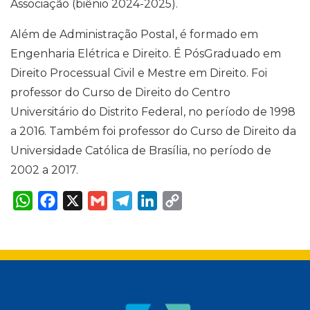
Associação (biênio 2024-2025).
Além de Administração Postal, é formado em
Engenharia Elétrica e Direito. É PósGraduado em
Direito Processual Civil e Mestre em Direito. Foi
professor do Curso de Direito do Centro
Universitário do Distrito Federal, no período de 1998
a 2016. Também foi professor do Curso de Direito da
Universidade Católica de Brasília, no período de
2002 a 2017.
W
F
X
G
T
L
C
h
a
m
e
i
o
a
c
a
l
n
p
t
e
i
e
k
y
s
b
l
g
e
L
A
o
r
d
i
p
o
a
I
n
p
k
m
n
k