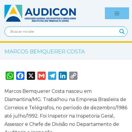
MARCOS BEMQUERER COSTA
W
F
X
G
T
L
C
h
a
m
e
i
o
a
c
a
l
n
p
t
e
i
e
k
y
Marcos Bemquerer Costa nasceu em
s
b
l
g
e
L
A
o
r
d
i
Diamantina/MG. Trabalhou na Empresa Brasileira de
p
o
a
I
n
p
k
m
n
k
Correios e Telégrafos, no período de dezembro/1986
até julho/1992. Foi Inspetor na Inspetoria Geral,
Assessor e Chefe de Divisão no Departamento de