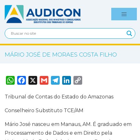
MÁRIO JOSÉ DE MORAES COSTA FILHO
W
F
X
G
T
L
C
h
a
m
e
i
o
a
c
a
l
n
p
t
e
i
e
k
y
Tribunal de Contas do Estado do Amazonas
s
b
l
g
e
L
A
o
r
d
i
p
o
a
I
n
Conselheiro Substituto TCE/AM
p
k
m
n
k
Mário José nasceu em Manaus, AM. É graduado em
Processamento de Dados e em Direito pela