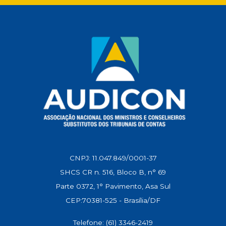
p
o
a
I
n
p
k
m
n
k
CNPJ: 11.047.849/0001-37
SHCS CR n. 516, Bloco B, n° 69
Parte 0372, 1° Pavimento, Asa Sul
CEP:70381-525 - Brasília/DF
Telefone: (61) 3346-2419