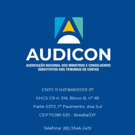
p
k
m
n
k
CNPJ: 11.047.849/0001-37
SHCS CR n. 516, Bloco B, n° 69
Parte 0372, 1° Pavimento, Asa Sul
CEP:70381-525 - Brasília/DF
Telefone: (61) 3346-2419