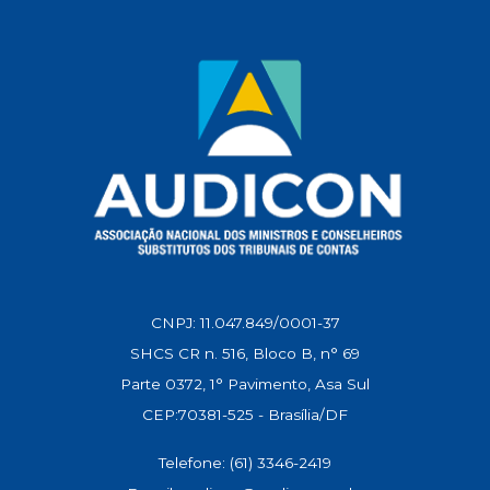
p
k
m
n
k
CNPJ: 11.047.849/0001-37
SHCS CR n. 516, Bloco B, n° 69
Parte 0372, 1° Pavimento, Asa Sul
CEP:70381-525 - Brasília/DF
Telefone: (61) 3346-2419