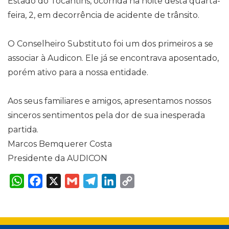
Estado do Tocantins, ocorrida na noite desta quarta-
feira, 2, em decorrência de acidente de trânsito.
O Conselheiro Substituto foi um dos primeiros a se
associar à Audicon. Ele já se encontrava aposentado,
porém ativo para a nossa entidade.
Aos seus familiares e amigos, apresentamos nossos
sinceros sentimentos pela dor de sua inesperada
partida.
Marcos Bemquerer Costa
Presidente da AUDICON
W
F
X
G
T
L
C
h
a
m
e
i
o
a
c
a
l
n
p
t
e
i
e
k
y
s
b
l
g
e
L
A
o
r
d
i
p
o
a
I
n