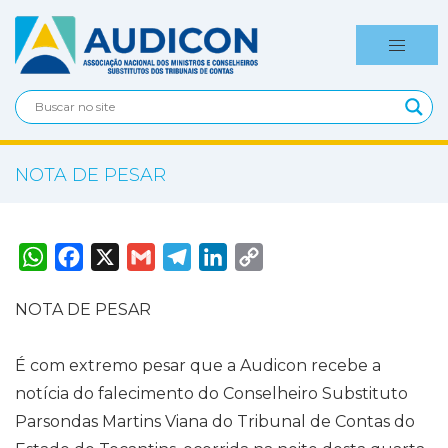
NOTA DE PESAR
W
F
X
G
T
L
C
h
a
m
e
i
o
a
c
a
l
n
p
t
e
i
e
k
y
NOTA DE PESAR
s
b
l
g
e
L
A
o
r
d
i
p
o
a
I
n
p
k
m
n
k
É com extremo pesar que a Audicon recebe a
notícia do falecimento do Conselheiro Substituto
Parsondas Martins Viana do Tribunal de Contas do