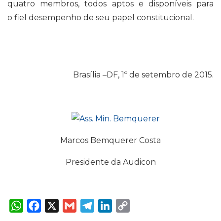
quatro membros, todos aptos e disponíveis para
o fiel desempenho de seu papel constitucional.
Brasília –DF, 1º de setembro de 2015.
Marcos Bemquerer Costa
Presidente da Audicon
W
F
X
G
T
L
C
h
a
m
e
i
o
a
c
a
l
n
p