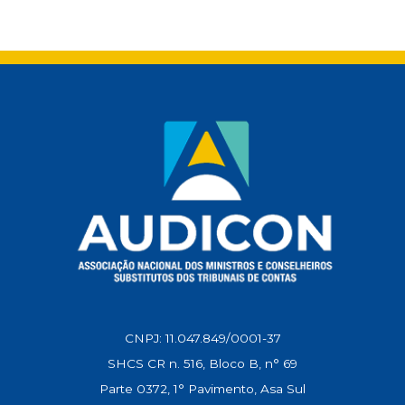
a
c
a
l
n
p
t
e
i
e
k
y
s
b
l
g
e
L
A
o
r
d
i
p
o
a
I
n
p
k
m
n
k
CNPJ: 11.047.849/0001-37
SHCS CR n. 516, Bloco B, n° 69
Parte 0372, 1° Pavimento, Asa Sul