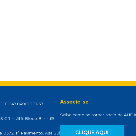
Associe-se
: 11.047.849/0001-37
Saiba como se tornar sócio da AU
 CR n. 516, Bloco B, n° 69
CLIQUE AQUI
e 0372, 1° Pavimento, Asa Sul