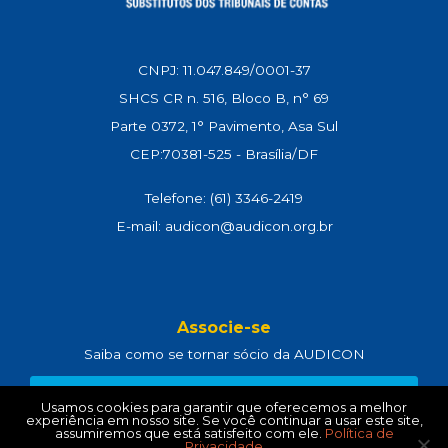
CNPJ: 11.047.849/0001-37
SHCS CR n. 516, Bloco B, n° 69
Parte 0372, 1° Pavimento, Asa Sul
CEP:70381-525 - Brasília/DF
Telefone: (61) 3346-2419
E-mail: audicon@audicon.org.br
Associe-se
Saiba como se tornar sócio da AUDICON
CLIQUE AQUI
Usamos cookies para garantir que oferecemos a melhor
experiência em nosso site. Se você continuar a usar este site,
assumiremos que está satisfeito com ele.
Política de
Privacidade