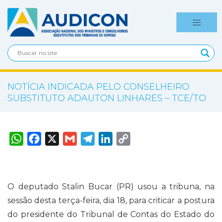
NOTÍCIA INDICADA PELO CONSELHEIRO
SUBSTITUTO ADAUTON LINHARES – TCE/TO
W
F
X
G
T
L
C
h
a
m
e
i
o
a
c
a
l
n
p
t
e
i
e
k
y
s
b
l
g
e
L
A
o
r
d
i
p
o
a
I
n
O deputado Stalin Bucar (PR) usou a tribuna, na
p
k
m
n
k
sessão desta terça-feira, dia 18, para criticar a postura
do presidente do Tribunal de Contas do Estado do