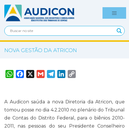
NOVA GESTÃO DA ATRICON
W
F
X
G
T
L
C
h
a
m
e
i
o
a
c
a
l
n
p
t
e
i
e
k
y
s
b
l
g
e
L
A
o
r
d
i
p
o
a
I
n
A Audicon saúda a nova Diretoria da Atricon, que
p
k
m
n
k
tomou posse no dia 4.2.2010 no plenário do Tribunal
de Contas do Distrito Federal, para o biênios 2010-
2011, nas pessoas do seu Presidente Conselheiro