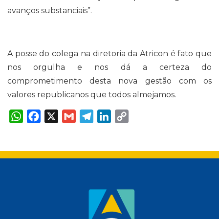
avanços substanciais”.
A posse do colega na diretoria da Atricon é fato que
nos orgulha e nos dá a certeza do
comprometimento desta nova gestão com os
valores republicanos que todos almejamos.
W
F
X
G
T
L
C
h
a
m
e
i
o
a
c
a
l
n
p
t
e
i
e
k
y
s
b
l
g
e
L
A
o
r
d
i
p
o
a
I
n
p
k
m
n
k