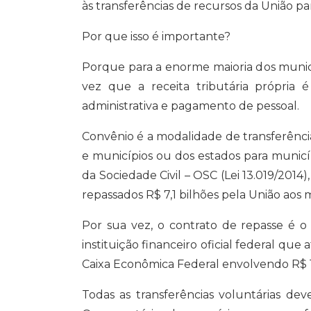
A
o
r
d
i
às transferências de recursos da União pa
p
o
a
I
n
p
k
m
n
k
Por que isso é importante?
Porque para a enorme maioria dos municípi
vez que a receita tributária própria
administrativa e pagamento de pessoal.
Convênio é a modalidade de transferênci
e municípios ou dos estados para municíp
da Sociedade Civil – OSC (Lei 13.019/20
repassados R$ 7,1 bilhões pela União aos 
Por sua vez, o contrato de repasse é o
instituição financeiro oficial federal q
Caixa Econômica Federal envolvendo R$ 1.2
Todas as transferências voluntárias dev