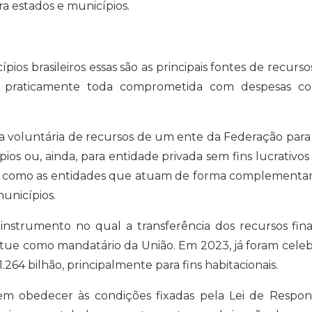
ra estados e municípios.
os brasileiros essas são as principais fontes de recurs
 é praticamente toda comprometida com despesas co
a voluntária de recursos de um ente da Federação para
ios ou, ainda, para entidade privada sem fins lucrativo
14), como as entidades que atuam de forma complement
municípios.
 instrumento no qual a transferência dos recursos fin
ue atue como mandatário da União. Em 2023, já foram cel
64 bilhão, principalmente para fins habitacionais.
em obedecer às condições fixadas pela Lei de Responsa