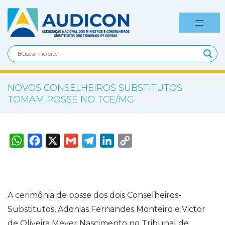
NOVOS CONSELHEIROS SUBSTITUTOS
TOMAM POSSE NO TCE/MG
W
F
X
G
T
L
C
h
a
m
e
i
o
a
c
a
l
n
p
t
e
i
e
k
y
s
b
l
g
e
L
A
o
r
d
i
p
o
a
I
n
p
k
m
n
k
A cerimônia de posse dos dois Conselheiros-
Substitutos, Adonias Fernandes Monteiro e Victor
de Oliveira Meyer Nascimento no Tribunal de