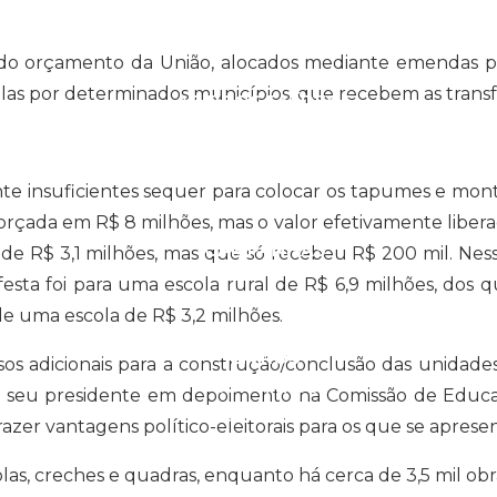
s do orçamento da União, alocados mediante emendas 
as por determinados municípios, que recebem as transfer
ARTIGOS E VÍDEOS
mente insuficientes sequer para colocar os tapumes e m
rçada em R$ 8 milhões, mas o valor efetivamente liberado
CAMPANHAS
 de R$ 3,1 milhões, mas que só recebeu R$ 200 mil. Nes
sta foi para uma escola rural de R$ 6,9 milhões, dos q
de uma escola de R$ 3,2 milhões.
LIVROS
sos adicionais para a construção/conclusão das unidade
CONTATOS
 o seu presidente em depoimento na Comissão de Educa
ASSOCIE-SE
azer vantagens político-eleitorais para os que se apre
olas, creches e quadras, enquanto há cerca de 3,5 mil obr