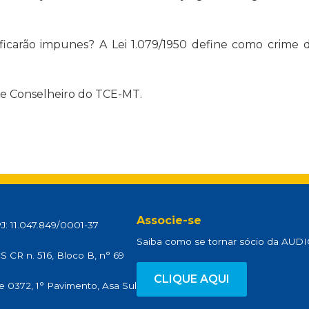
 ficarão impunes? A Lei 1.079/1950 define como crime 
de Conselheiro do TCE-MT.
Associe-se
: 11.047.849/0001-37
Saiba como se tornar sócio da AU
 CR n. 516, Bloco B, n° 69
CLIQUE AQUI
e 0372, 1° Pavimento, Asa Sul