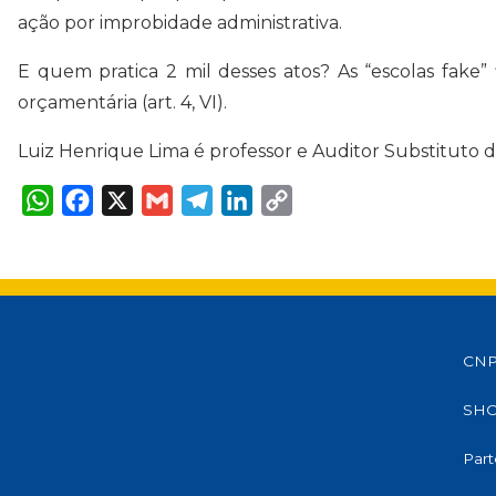
ação por improbidade administrativa.
E quem pratica 2 mil desses atos? As “escolas fake”
orçamentária (art. 4, VI).
Luiz Henrique Lima é professor e Auditor Substituto 
W
F
X
G
T
L
C
h
a
m
e
i
o
a
c
a
l
n
p
t
e
i
e
k
y
s
b
l
g
e
L
A
o
r
d
i
p
o
a
I
n
p
k
m
n
k
CNPJ
SHCS
Part