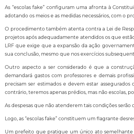
As “escolas fake” configuram uma afronta à Constitu
adotando os meios e as medidas necessários, com o propó
O procedimento também atenta contra a Lei de Responsa
projetos após adequadamente atendidos os que estão
LRF que exige que a expansão da ação governamental
sua conclusão, mesmo que nos exercícios subsequent
Outro aspecto a ser considerado é que a construç
demandará gastos com professores e demais profissio
precisam ser estimados e devem estar assegurados o
contrário, teremos apenas prédios, mas não escolas, p
As despesas que não atenderem tais condições serão con
Logo, as “escolas fake” constituem um flagrante desres
Um prefeito que pratique um único ato semelhante est