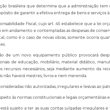
ição brasileira que determina que a administração te
sito de garantir a efetiva entrega de bens e serviços à so
bilidade Fiscal, cujo art. 45 estabelece que a lei orçam
 em andamento e contempladas as despesas de conservaç
, como é o caso de novas obras, somente ocorra quand
es.
ão de um novo equipamento público provocará despe
nais de educação, mobiliário, material didático, manut
s recursos necessários, seja mediante aumento da rece
ois não haverá mestres, livros e nem merenda.
sideradas não autorizadas, irregulares e lesivas ao patr
peito às normas constitucionais e legais orçamentárias e 
á sujeito a ter as suas contas julgadas irregulares e 