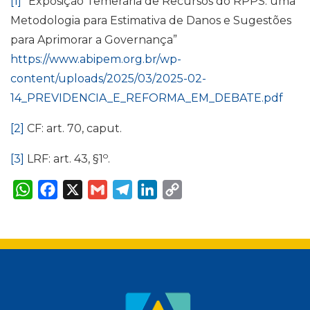
[1]
“Exposição Temerária de Recursos do RPPS: uma
Metodologia para Estimativa de Danos e Sugestões
para Aprimorar a Governança”
https://www.abipem.org.br/wp-
content/uploads/2025/03/2025-02-
14_PREVIDENCIA_E_REFORMA_EM_DEBATE.pdf
[2]
CF: art. 70, caput.
o
[3]
LRF: art. 43, §1
.
W
F
X
G
T
L
C
h
a
m
e
i
o
a
c
a
l
n
p
t
e
i
e
k
y
s
b
l
g
e
L
A
o
r
d
i
p
o
a
I
n
p
k
m
n
k