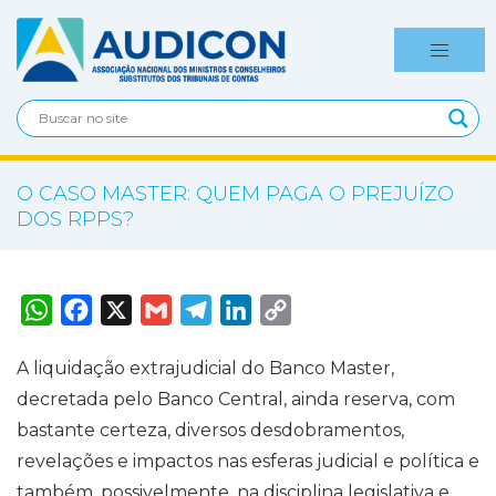
O CASO MASTER: QUEM PAGA O PREJUÍZO
DOS RPPS?
W
F
X
G
T
L
C
h
a
m
e
i
o
a
c
a
l
n
p
t
e
i
e
k
y
A liquidação extrajudicial do Banco Master,
s
b
l
g
e
L
A
o
r
d
i
decretada pelo Banco Central, ainda reserva, com
p
o
a
I
n
p
k
m
n
k
bastante certeza, diversos desdobramentos,
revelações e impactos nas esferas judicial e política e
também, possivelmente, na disciplina legislativa e