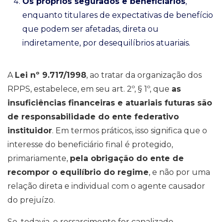
Os próprios segurados e beneficiários
,
enquanto titulares de expectativas de benefício
que podem ser afetadas, direta ou
indiretamente, por desequilíbrios atuariais.
A
Lei nº 9.717/1998
, ao tratar da organização dos
RPPS, estabelece, em seu art. 2º, § 1º, que
as
insuficiências financeiras e atuariais futuras são
de responsabilidade do ente federativo
instituidor
. Em termos práticos, isso significa que o
interesse do beneficiário final é protegido,
primariamente,
pela obrigação do ente de
recompor o equilíbrio do regime
, e não por uma
relação direta e individual com o agente causador
do prejuízo.
Se, todavia, o ressarcimento for canalizado