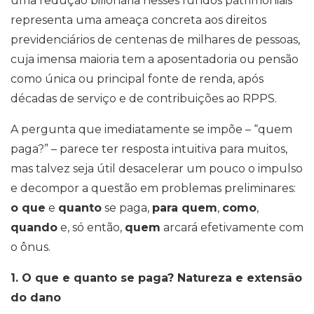
uma redução bilionária nesses fundos patrimoniais
representa uma ameaça concreta aos direitos
previdenciários de centenas de milhares de pessoas,
cuja imensa maioria tem a aposentadoria ou pensão
como única ou principal fonte de renda, após
décadas de serviço e de contribuições ao RPPS.
A pergunta que imediatamente se impõe – “quem
paga?” – parece ter resposta intuitiva para muitos,
mas talvez seja útil desacelerar um pouco o impulso
e decompor a questão em problemas preliminares:
o que
e
quanto
se paga,
para quem
,
como
,
quando
e, só então,
quem
arcará efetivamente com
o ônus.
1. O que e quanto se paga? Natureza e extensão
do dano