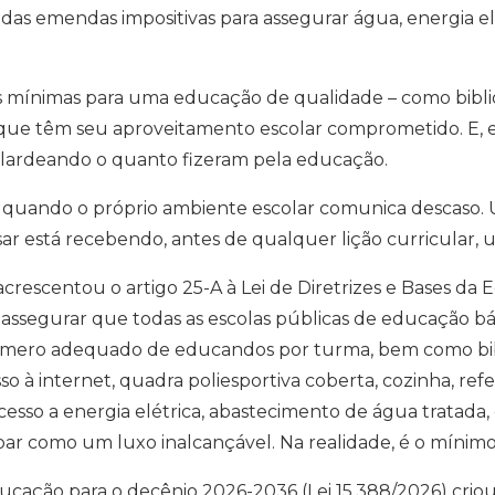
as emendas impositivas para assegurar água, energia el
mínimas para uma educação de qualidade – como bibliotec
que têm seu aproveitamento escolar comprometido. E, em 
 alardeando o quanto fizeram pela educação.
s quando o próprio ambiente escolar comunica descaso.
ar está recebendo, antes de qualquer lição curricular,
acrescentou o artigo 25-A à Lei de Diretrizes e Bases da 
assegurar que todas as escolas públicas de educação bási
ero adequado de educandos por turma, bem como biblio
 à internet, quadra poliesportiva coberta, cozinha, refei
cesso a energia elétrica, abastecimento de água tratada
 soar como um luxo inalcançável. Na realidade, é o mínimo
ucação para o decênio 2026-2036 (Lei 15.388/2026) crio