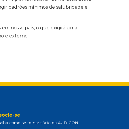
tingir padrões mínimos de salubridade e
 em nosso país, o que exigirá uma
no e externo.
socie-se
aiba como se tornar sócio da AUDICON