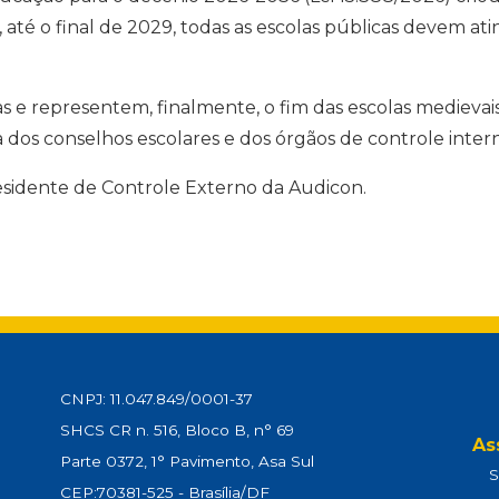
e, até o final de 2029, todas as escolas públicas devem a
e representem, finalmente, o fim das escolas medievais
a dos conselhos escolares e dos órgãos de controle inter
esidente de Controle Externo da Audicon.
CNPJ: 11.047.849/0001-37
SHCS CR n. 516, Bloco B, n° 69
As
Parte 0372, 1° Pavimento, Asa Sul
S
CEP:70381-525 - Brasília/DF