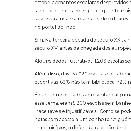
A
o
r
d
i
estabelecimentos escolares desprovidos d
p
o
a
I
n
p
k
m
n
k
sem banheiros, sem esgoto – quanto mais 
seja, essa ainda é a realidade de milhares
no portal do Inep.
Sim. Na terceira década do século XXI, a
século XV, antes da chegada dos europeus 
Alguns dados ilustrativos: 1.203 escolas s
Além disso, das 137.020 escolas consider
esportivas; 68% não têm biblioteca; 72% 
É certo que os dados apresentam alguma 
esse tema, eram 5.200 escolas sem banhei
inaceitáveis e injustificáveis. Como se 
horas sem acesso a um banheiro? Alguém
os municípios, milhões de reais são destin