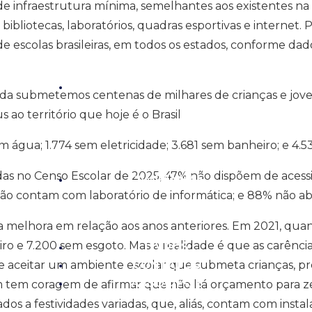
e infraestrutura mínima, semelhantes aos existentes na 
bibliotecas, laboratórios, quadras esportivas e internet
 de escolas brasileiras, em todos os estados, conforme da
ARTIGOS E VÍDEOS
inda submetemos centenas de milhares de crianças e jove
ao território que hoje é o Brasil
em água; 1.774 sem eletricidade; 3.681 sem banheiro; e 4.
adas no Censo Escolar de 2025, 47% não dispõem de aces
CAMPANHAS
não contam com laboratório de informática; e 88% não abr
melhora em relação aos anos anteriores. Em 2021, quan
ro e 7.200 sem esgoto. Mas a realidade é que as carênc
LIVROS
pode aceitar um ambiente escolar que submeta crianças, p
CONTATOS
ASSOCIE-SE
 tem coragem de afirmar que não há orçamento para zer
ados a festividades variadas, que, aliás, contam com inst