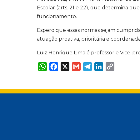
Escolar (arts. 21 e 22), que determina qu
funcionamento.
Espero que essas normas sejam cumpridas 
atuação proativa, prioritária e coordenad
Luiz Henrique Lima é professor e Vice-pr
W
F
X
G
T
L
C
h
a
m
e
i
o
a
c
a
l
n
p
t
e
i
e
k
y
s
b
l
g
e
L
A
o
r
d
i
p
o
a
I
n
p
k
m
n
k