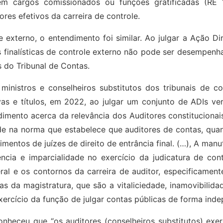
em cargos comissionados ou funções gratificadas (RE 
res efetivos da carreira de controle.
externo, o entendimento foi similar. Ao julgar a Ação Di
s finalísticas de controle externo não pode ser desempe
 do Tribunal de Contas.
inistros e conselheiros substitutos dos tribunais de c
vas e títulos, em 2022, ao julgar um conjunto de ADIs ve
imento acerca da relevância dos Auditores constitucionai
de na norma que estabelece que auditores de contas, qua
mentos de juízes de direito de entrância final. (…), A m
cia e imparcialidade no exercício da judicatura de conta
al e os contornos da carreira de auditor, especificament
ias da magistratura, que são a vitaliciedade, inamovibilida
 exercício da função de julgar contas públicas de forma inde
nheceu que “os auditores (conselheiros substitutos) ex