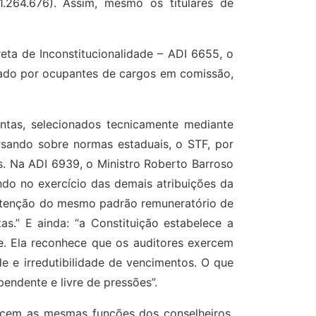
1.264.676). Assim, mesmo os titulares de
reta de Inconstitucionalidade – ADI 6655, o
nhado por ocupantes de cargos em comissão,
ontas, selecionados tecnicamente mediante
rsando sobre normas estaduais, o STF, por
s. Na ADI 6939, o Ministro Roberto Barroso
ndo no exercício das demais atribuições da
anutenção do mesmo padrão remuneratório de
s.” E ainda: “a Constituição estabelece a
e. Ela reconhece que os auditores exercem
de e irredutibilidade de vencimentos. O que
pendente e livre de pressões”.
ercem as mesmas funções dos conselheiros,