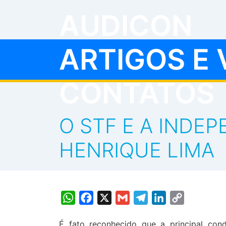
AUDICON
ARTIGOS E 
CONTATOS
O STF E A INDE
HENRIQUE LIMA
WhatsApp
Facebook
X
Gmail
Telegram
LinkedIn
Copy
Link
É fato reconhecido que a principal con