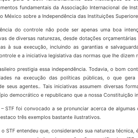
mentos fundamentais da Associação Internacional de Insti
 México sobre a Independência das Instituições Superiores
dência do controle não pode ser apenas uma boa intenç
ivas de diversas naturezas, desde dotações orçamentárias 
rias à sua execução, incluindo as garantias e salvagua
ntrole e a iniciativa legislativa das normas que lhe dizem 
sileiro prestigia essa independência. Todavia, o bom co
idades na execução das políticas públicas, o que ger
de seus agentes.. Tais iniciativas assumem diversas f
incípio democrático e republicano que a nossa Constituição
 – STF foi convocado a se pronunciar acerca de algumas d
estaco três exemplos bastante ilustrativos.
 o STF entendeu que, considerando sua natureza técnica, é