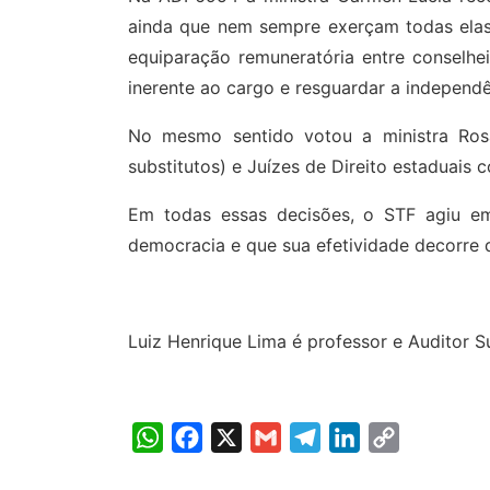
ainda que nem sempre exerçam todas elas 
equiparação remuneratória entre conselhei
inerente ao cargo e resguardar a independê
No mesmo sentido votou a ministra Rosa
substitutos) e Juízes de Direito estaduais
Em todas essas decisões, o STF agiu em
democracia e que sua efetividade decorre 
Luiz Henrique Lima é professor e Auditor 
WhatsApp
Facebook
X
Gmail
Telegram
LinkedIn
Copy
Link