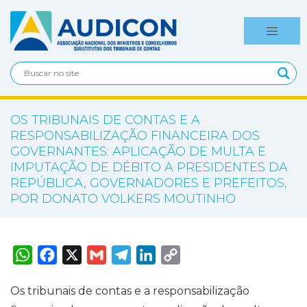
OS TRIBUNAIS DE CONTAS E A
RESPONSABILIZAÇÃO FINANCEIRA DOS
GOVERNANTES: APLICAÇÃO DE MULTA E
IMPUTAÇÃO DE DÉBITO A PRESIDENTES DA
REPÚBLICA, GOVERNADORES E PREFEITOS,
POR DONATO VOLKERS MOUTINHO
W
F
X
G
T
L
C
h
a
m
e
i
o
a
c
a
l
n
p
t
e
i
e
k
y
Os tribunais de contas e a responsabilização
s
b
l
g
e
L
A
o
r
d
i