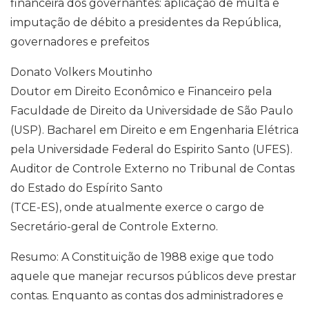
financeira dos governantes: aplicação de multa e
p
o
a
I
n
p
k
m
n
k
imputação de débito a presidentes da República,
governadores e prefeitos
Donato Volkers Moutinho
Doutor em Direito Econômico e Financeiro pela
Faculdade de Direito da Universidade de São Paulo
(USP). Bacharel em Direito e em Engenharia Elétrica
pela Universidade Federal do Espirito Santo (UFES).
Auditor de Controle Externo no Tribunal de Contas
do Estado do Espírito Santo
(TCE-ES), onde atualmente exerce o cargo de
Secretário-geral de Controle Externo.
Resumo: A Constituição de 1988 exige que todo
aquele que manejar recursos públicos deve prestar
contas. Enquanto as contas dos administradores e