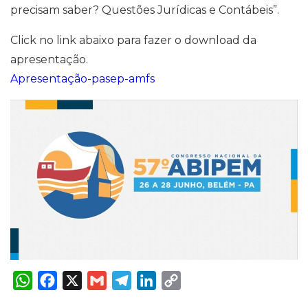
precisam saber? Questões Jurídicas e Contábeis”.
Click no link abaixo para fazer o download da
apresentação.
Apresentação-pasep-amfs
W
F
X
G
T
L
C
h
a
m
e
i
o
a
c
a
l
n
p