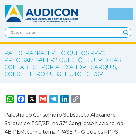
PALESTRA “PASEP – O QUE OS RPPS
PRECISAM SABER? QUESTÕES JURÍDICAS E
CONTÁBEIS”, POR ALEXANDRE SARQUIS,
CONSELHEIRO SUBSTITUTO TCE/SP
W
F
X
G
T
L
C
h
a
m
e
i
o
a
c
a
l
n
p
t
e
i
e
k
y
Palestra do Conselheiro Substituto Alexandre
s
b
l
g
e
L
A
o
r
d
i
Sarquis do TCE/SP no 57º Congresso Nacional da
p
o
a
I
n
p
k
m
n
k
ABIPEM, com o tema: “PASEP – O que os RPPS