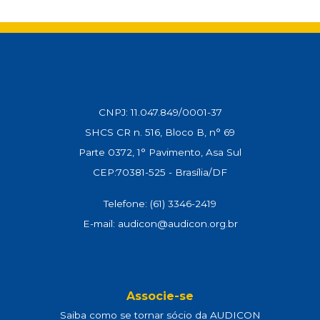
t
e
i
e
k
y
s
b
l
g
e
L
A
o
r
d
i
p
o
a
I
n
p
k
m
n
k
CNPJ: 11.047.849/0001-37
SHCS CR n. 516, Bloco B, n° 69
Parte 0372, 1° Pavimento, Asa Sul
CEP:70381-525 - Brasília/DF
Telefone: (61) 3346-2419
E-mail: audicon@audicon.org.br
Associe-se
Saiba como se tornar sócio da AUDICON