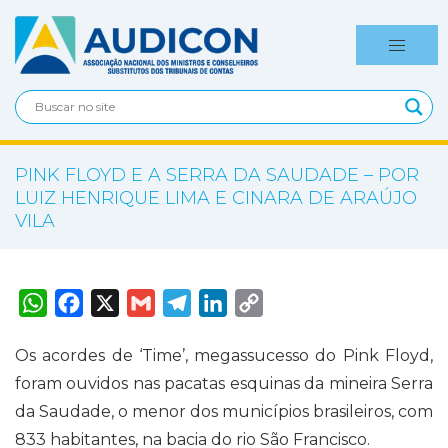
PINK FLOYD E A SERRA DA SAUDADE – POR
LUIZ HENRIQUE LIMA E CINARA DE ARAÚJO
VILA
W
F
X
G
T
L
C
h
a
m
e
i
o
a
c
a
l
n
p
t
e
i
e
k
y
Os acordes de ‘Time’, megassucesso do Pink Floyd,
s
b
l
g
e
L
A
o
r
d
i
foram ouvidos nas pacatas esquinas da mineira Serra
p
o
a
I
n
p
k
m
n
k
da Saudade, o menor dos municípios brasileiros, com
833 habitantes, na bacia do rio São Francisco.