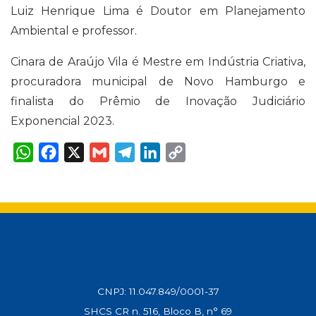
Luiz Henrique Lima é Doutor em Planejamento
Ambiental e professor.
Cinara de Araújo Vila é Mestre em Indústria Criativa,
procuradora municipal de Novo Hamburgo e
finalista do Prêmio de Inovação Judiciário
Exponencial 2023.
W
F
X
G
T
L
C
h
a
m
e
i
o
a
c
a
l
n
p
t
e
i
e
k
y
s
b
l
g
e
L
A
o
r
d
i
p
o
a
I
n
p
k
m
n
k
CNPJ: 11.047.849/0001-37
SHCS CR n. 516, Bloco B, n° 69