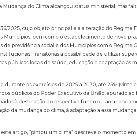
a Mudança do Clima alcançou status ministerial, mas fal
36/2025, cujo objeto principal é a alteração do Regime
elos Municípios, bem como o estabelecimento de novo pr
s de previdência social e dos Municípios com o Regime Ge
stitucionais Transitórias a possibilidade de utilizar supe
cas públicas locais de saúde, educação e adaptação às m
e durante os exercícios de 2025 a 2030, até 25% (vinte e
ndos públicos do Poder Executivo da União, apurado ao f
ionados à destinação do respectivo fundo ou ao financia
ação da mudança do clima, à adaptação a essa mudança 
lo deste artigo, “pintou um clima” descreve o momento e