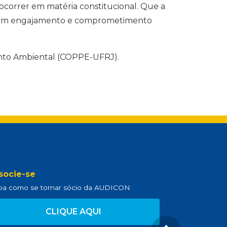
correr em matéria constitucional. Que a
 de um engajamento e comprometimento
nto Ambiental (COPPE-UFRJ).
socie-se
ba como se tornar sócio da AUDICON
CLIQUE AQUI