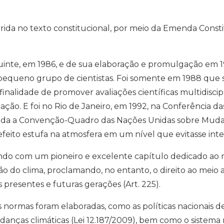
nserida no texto constitucional, por meio da Emenda Const
ituinte, em 1986, e de sua elaboração e promulgação em
um pequeno grupo de cientistas. Foi somente em 1988 que
inalidade de promover avaliações científicas multidiscip
tação. E foi no Rio de Janeiro, em 1992, na Conferência
nada a Convenção-Quadro das Nações Unidas sobre Mudan
efeito estufa na atmosfera em um nível que evitasse inter
do com um pioneiro e excelente capítulo dedicado ao m
ão do clima, proclamando, no entanto, o direito ao meio
 presentes e futuras gerações (Art. 225).
 normas foram elaboradas, como as políticas nacionais de 
udanças climáticas (Lei 12.187/2009), bem como o sistema