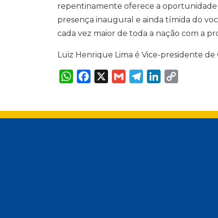
repentinamente oferece a oportunidade d
presença inaugural e ainda tímida do v
cada vez maior de toda a nação com a pro
Luiz Henrique Lima é Vice-presidente 
W
F
X
G
T
L
C
h
a
m
e
i
o
a
c
a
l
n
p
t
e
i
e
k
y
s
b
l
g
e
L
A
o
r
d
i
p
o
a
I
n
p
k
m
n
k