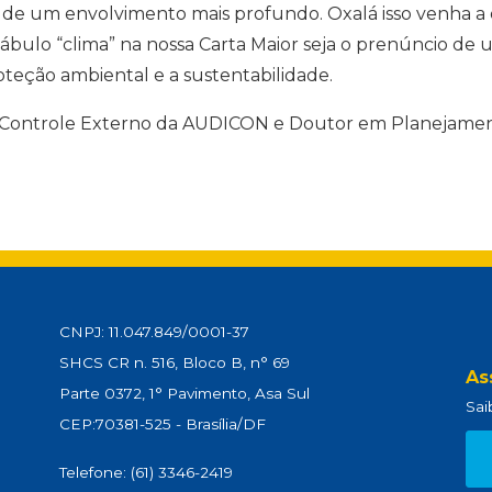
e um envolvimento mais profundo. Oxalá isso venha a o
ocábulo “clima” na nossa Carta Maior seja o prenúncio
teção ambiental e a sustentabilidade.
de Controle Externo da AUDICON e Doutor em Planejame
CNPJ: 11.047.849/0001-37
SHCS CR n. 516, Bloco B, n° 69
As
Parte 0372, 1° Pavimento, Asa Sul
Sai
CEP:70381-525 - Brasília/DF
Telefone: (61) 3346-2419