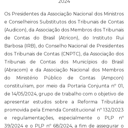
2024
p
o
a
I
n
p
k
m
n
k
Os Presidentes da Associação Nacional dos Ministros
e Conselheiros Substitutos dos Tribunais de Contas
(Audicon), da Associação dos Membros dos Tribunais
de Contas do Brasil (Atricon), do Instituto Rui
Barbosa (IRB), do Conselho Nacional de Presidentes
dos Tribunais de Contas (CNPTC), da Associação dos
Tribunais de Contas dos Municípios do Brasil
(Abracom) e da Associação Nacional dos Membros
do Ministério Público de Contas (Ampcon)
constituíram, por meio da Portaria Conjunta nº 01,
de 14/05/2024, grupo de trabalho com o objetivo de
apresentar estudos sobre a Reforma Tributária
promovida pela Emenda Constitucional nº 132/2023
e regulamentações, especialmente o PLP nº
39/2024 e o PLP nº 68/2024, a fim de assegurar o