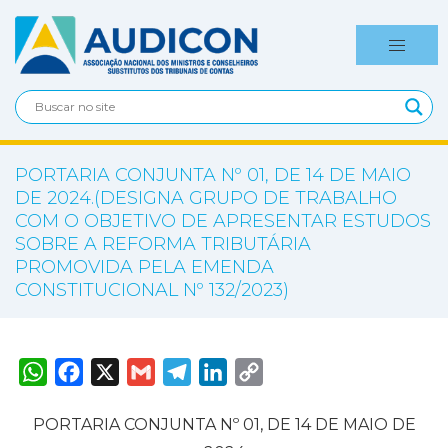
PORTARIA CONJUNTA Nº 01, DE 14 DE MAIO
DE 2024.(DESIGNA GRUPO DE TRABALHO
COM O OBJETIVO DE APRESENTAR ESTUDOS
SOBRE A REFORMA TRIBUTÁRIA
PROMOVIDA PELA EMENDA
CONSTITUCIONAL Nº 132/2023)
W
F
X
G
T
L
C
h
a
m
e
i
o
a
c
a
l
n
p
t
e
i
e
k
y
PORTARIA CONJUNTA Nº 01, DE 14 DE MAIO DE
s
b
l
g
e
L
A
o
r
d
i