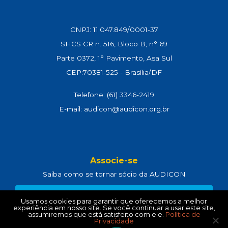
CNPJ: 11.047.849/0001-37
SHCS CR n. 516, Bloco B, n° 69
Parte 0372, 1° Pavimento, Asa Sul
CEP:70381-525 - Brasília/DF
Telefone: (61) 3346-2419
E-mail: audicon@audicon.org.br
Associe-se
Saiba como se tornar sócio da AUDICON
CLIQUE AQUI
Usamos cookies para garantir que oferecemos a melhor
experiência em nosso site. Se você continuar a usar este site,
assumiremos que está satisfeito com ele.
Política de
Privacidade
Política de Privacidade
e
Termos de Uso