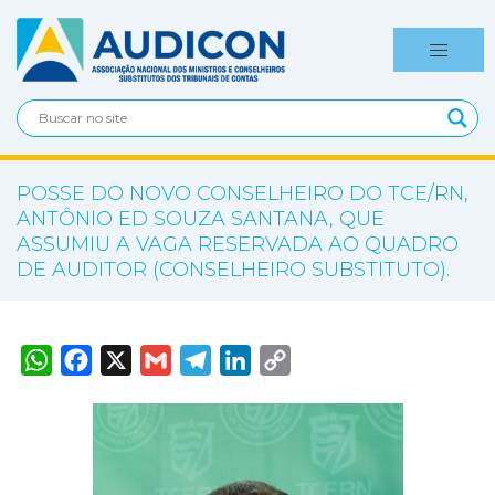
POSSE DO NOVO CONSELHEIRO DO TCE/RN,
ANTÔNIO ED SOUZA SANTANA, QUE
ASSUMIU A VAGA RESERVADA AO QUADRO
DE AUDITOR (CONSELHEIRO SUBSTITUTO).
W
F
X
G
T
L
C
h
a
m
e
i
o
a
c
a
l
n
p
t
e
i
e
k
y
s
b
l
g
e
L
A
o
r
d
i
p
o
a
I
n
p
k
m
n
k