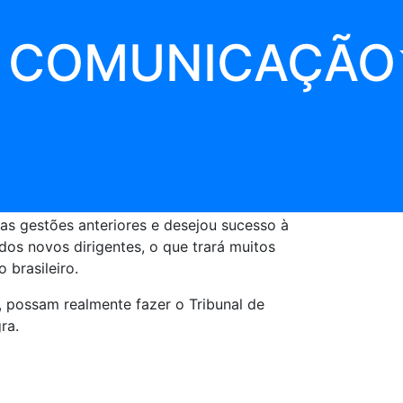
 para o biênio
COMUNICAÇÃO
Estado do Amapá para o biênio 2025/2026.
o, como 1º Vice-Presidente e Maria
nas gestões anteriores e desejou sucesso à
os novos dirigentes, o que trará muitos
 brasileiro.
, possam realmente fazer o Tribunal de
ra.