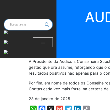
Audicon prestigia a poss
2025/2026
AU
WhatsApp
Facebook
X
Gmail
Telegram
LinkedIn
Copy
Link
Aconteceu na noite de ontem a solenidade
Tomaram posse os Conselheiros Reginaldo 
Elizabeth Cavalcante de Azevedo Picanço, 
A Presidente da Audicon, Conselheira Subst
gestão que ora assume, reforçando que o c
resultados positivos não apenas para o con
Por fim, em nome de todos os Conselheiros
Contas cada vez mais forte, na certeza de
23 de janeiro de 2025
WhatsApp
Facebook
X
Gmail
Telegram
LinkedIn
Copy