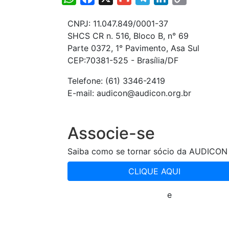
Link
CNPJ: 11.047.849/0001-37
SHCS CR n. 516, Bloco B, n° 69
Parte 0372, 1° Pavimento, Asa Sul
CEP:70381-525 - Brasília/DF
Telefone: (61) 3346-2419
E-mail: audicon@audicon.org.br
Associe-se
Saiba como se tornar sócio da AUDICON
CLIQUE AQUI
Política de Privacidade
e
Termos de Us