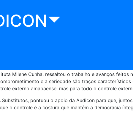
e dos novos dirigentes do TCE AP
DICON
 de posse dos novos dirigentes do Tribunal de Contas do 
Parnow Ennes, como Presidente, Regildo Wanderley Salomã
como 2ª Vice-Presidente.
ituta Milene Cunha, ressaltou o trabalho e avanços feitos 
omprometimento e a seriedade são traços característicos d
trole externo amapaense, mas para todo o controle externo
 Substitutos, pontuou o apoio da Audicon para que, juntos
 que o controle é a costura que mantém a democracia ínteg