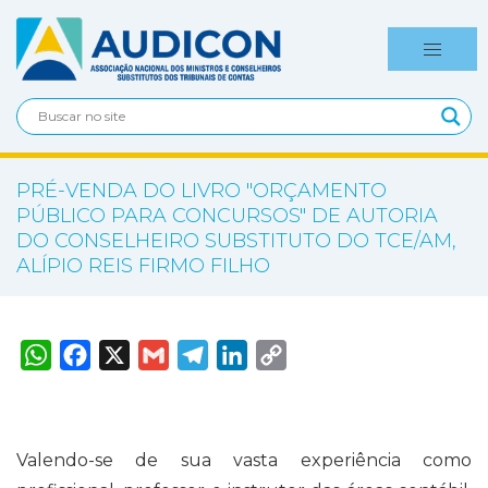
PRÉ-VENDA DO LIVRO "ORÇAMENTO
PÚBLICO PARA CONCURSOS" DE AUTORIA
DO CONSELHEIRO SUBSTITUTO DO TCE/AM,
ALÍPIO REIS FIRMO FILHO
W
F
X
G
T
L
C
h
a
m
e
i
o
a
c
a
l
n
p
t
e
i
e
k
y
s
b
l
g
e
L
A
o
r
d
i
p
o
a
I
n
Valendo-se de sua vasta experiência como
p
k
m
n
k