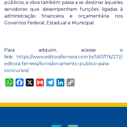
públicos, a obra também passa a se destinar àqueles
servidores que desempenham funções ligadas à
administração financeira e orçamentária nos
Governos Federal, Estadual e Municipal.
Para adquirir, acesse o
link:
https://www.editoraferreira.com.br/1/47/176/272/
editora-ferreira/livros/orcamento-publico-para-
concursos/
W
F
X
G
T
L
C
h
a
m
e
i
o
a
c
a
l
n
p
t
e
i
e
k
y
s
b
l
g
e
L
A
o
r
d
i
p
o
a
I
n
p
k
m
n
k