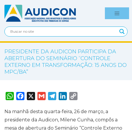
PRESIDENTE DA AUDICON PARTICIPA DA
ABERTURA DO SEMINÁRIO “CONTROLE
EXTERNO EM TRANSFORMAÇÃO: 15 ANOS DO
MPC/BA”
W
F
X
G
T
L
C
h
a
m
e
i
o
a
c
a
l
n
p
t
e
i
e
k
y
Na manhã desta quarta-feira, 26 de março, a
s
b
l
g
e
L
A
o
r
d
i
presidente da Audicon, Milene Cunha, compôs a
p
o
a
I
n
p
k
m
n
k
mesa de abertura do Seminário “Controle Externo