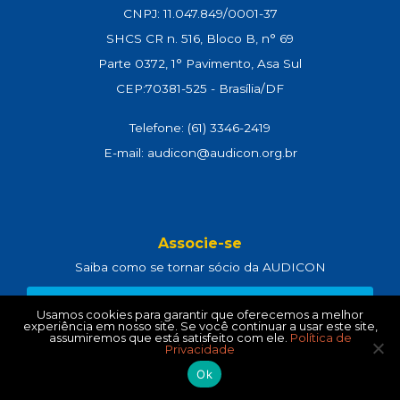
CNPJ: 11.047.849/0001-37
SHCS CR n. 516, Bloco B, n° 69
Parte 0372, 1° Pavimento, Asa Sul
CEP:70381-525 - Brasília/DF
Telefone: (61) 3346-2419
E-mail: audicon@audicon.org.br
Associe-se
Saiba como se tornar sócio da AUDICON
CLIQUE AQUI
Usamos cookies para garantir que oferecemos a melhor
experiência em nosso site. Se você continuar a usar este site,
assumiremos que está satisfeito com ele.
Política de
Privacidade
Política de Privacidade
e
Termos de Uso
Ok