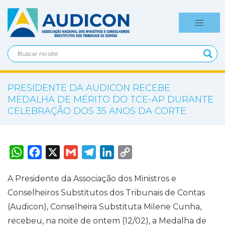
PRESIDENTE DA AUDICON RECEBE
MEDALHA DE MÉRITO DO TCE-AP DURANTE
CELEBRAÇÃO DOS 35 ANOS DA CORTE
W
F
X
G
T
L
C
h
a
m
e
i
o
a
c
a
l
n
p
t
e
i
e
k
y
A Presidente da Associação dos Ministros e
s
b
l
g
e
L
A
o
r
d
i
Conselheiros Substitutos dos Tribunais de Contas
p
o
a
I
n
p
k
m
n
k
(Audicon), Conselheira Substituta Milene Cunha,
recebeu, na noite de ontem (12/02), a Medalha de