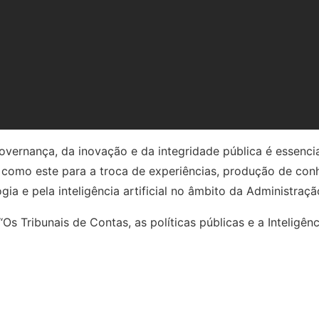
nal de Contas do Estado do Pará Milene Cunha, participou
os representantes dos apoiadores oficiais.
stacou o papel da Audicon na participação do evento, um 
ma Administração Pública íntegra, conectando às reais ne
governança, da inovação e da integridade pública é essenc
 como este para a troca de experiências, produção de con
ia e pela inteligência artificial no âmbito da Administraçã
s Tribunais de Contas, as políticas públicas e a Inteligênc