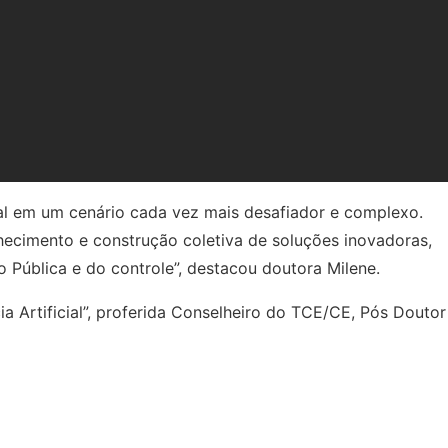
 da mesa de abertura do 5º Congresso Nacional de Controle
espaço que reúne pessoas comprometidas com o
cessidades da sociedade.
ial em um cenário cada vez mais desafiador e complexo.
hecimento e construção coletiva de soluções inovadoras,
o Pública e do controle”, destacou doutora Milene.
ia Artificial”, proferida Conselheiro do TCE/CE, Pós Doutor