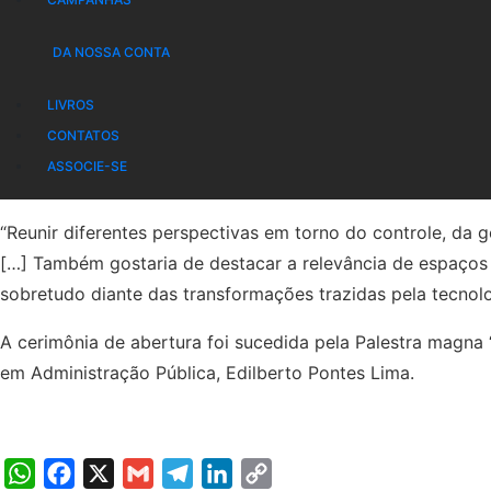
WhatsApp
Facebook
X
Gmail
Telegram
LinkedIn
Copy
Link
DA NOSSA CONTA
A Presidente da Audicon, Conselheira Substituta do Tribu
da Administração Pública, em Curitiba-PR, ao lado de outr
LIVROS
CONTATOS
Durante o discurso, nesta quarta-feira, a presidente de
ASSOCIE-SE
aperfeiçoamento das instituições e com a construção de u
“Reunir diferentes perspectivas em torno do controle, da 
[…] Também gostaria de destacar a relevância de espaços
sobretudo diante das transformações trazidas pela tecnolog
A cerimônia de abertura foi sucedida pela Palestra magna “O
em Administração Pública, Edilberto Pontes Lima.
WhatsApp
Facebook
X
Gmail
Telegram
LinkedIn
Copy