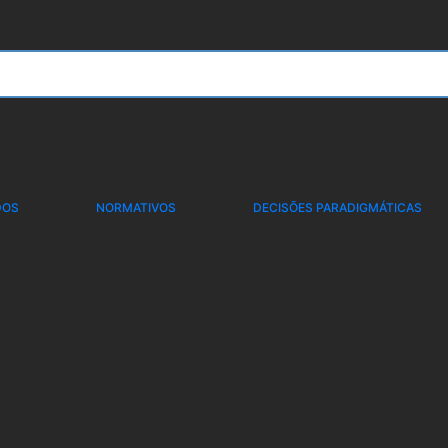
DOS
NORMATIVOS
DECISÕES PARADIGMÁTICAS
ON REPRESENTA A ASS
GRESSO NACIONAL DE 
ICA