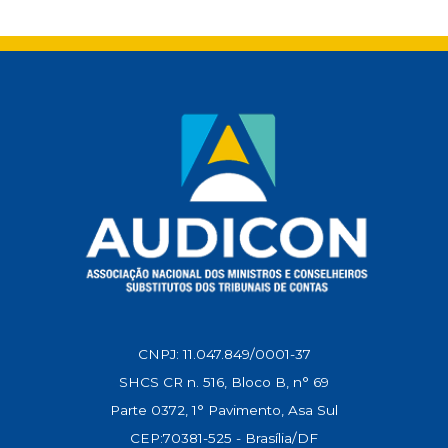
t
e
i
e
k
y
s
b
l
g
e
L
A
o
r
d
i
p
o
a
I
n
p
k
m
n
k
CNPJ: 11.047.849/0001-37
SHCS CR n. 516, Bloco B, n° 69
Parte 0372, 1° Pavimento, Asa Sul
CEP:70381-525 - Brasília/DF