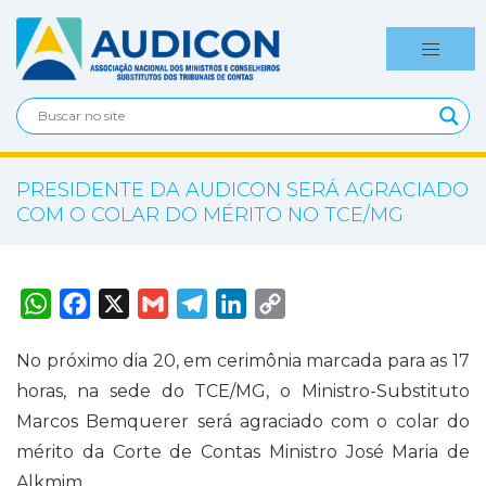
PRESIDENTE DA AUDICON SERÁ AGRACIADO
COM O COLAR DO MÉRITO NO TCE/MG
W
F
X
G
T
L
C
h
a
m
e
i
o
a
c
a
l
n
p
t
e
i
e
k
y
No próximo dia 20, em cerimônia marcada para as 17
s
b
l
g
e
L
A
o
r
d
i
horas, na sede do TCE/MG, o Ministro-Substituto
p
o
a
I
n
p
k
m
n
k
Marcos Bemquerer será agraciado com o colar do
mérito da Corte de Contas Ministro José Maria de
Alkmim.