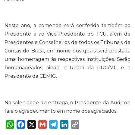
Neste ano, a comenda será conferida também ao
Presidente e ao Vice-Presidente do TCU, além de
Presidentes e Conselheiros de todos os Tribunais de
Contas do Brasil, em nome dos quais será prestada
uma homenagem às respectivas instituições. Serão
homenageados, ainda, o Reitor da PUC/MG e o
Presidente da CEMIG.
Na solenidade de entrega, o Presidente da Audicon
fará o agradecimento em nome dos agraciados.
W
F
X
G
T
L
C
h
a
m
e
i
o
a
c
a
l
n
p